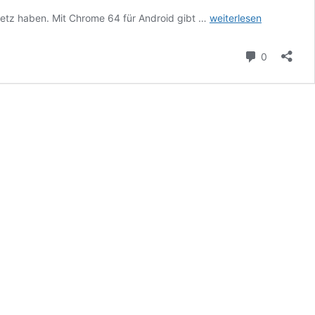
Chrome
etz haben. Mit Chrome 64 für Android gibt …
weiterlesen
für
Android:
Kommenta
0
Deshalb
freuen
wir
uns
so
über
Version
64