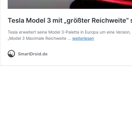
Tesla Model 3 mit „größter Reichweite“ s
Tesla erweitert seine Model 3-Palette in Europa um eine Version
Tesla
„Model 3 Maximale Reichweite …
weiterlesen
Model
3
SmartDroid.de
mit
„größter
Reichweite“
startet
jetzt
bei
uns