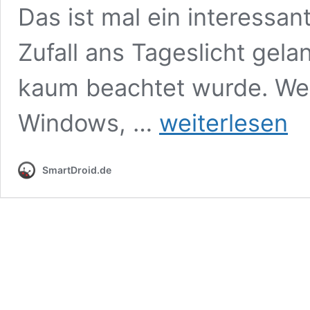
Das ist mal ein interessant
Zufall ans Tageslicht gel
kaum beachtet wurde. Wer
Netflix
Windows, …
weiterlesen
im
beliebtesten
Browser
SmartDroid.de
mit
maximal
720p,
Amazon
ohne
4K
am
PC