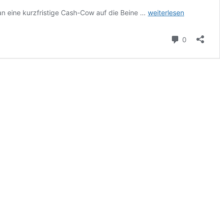
Sega
an eine kurzfristige Cash-Cow auf die Beine …
weiterlesen
Mega
Drive
Kommenta
0
Mini
vorgestellt,
wird
Nintendo
Classic
Mini
nacheifern