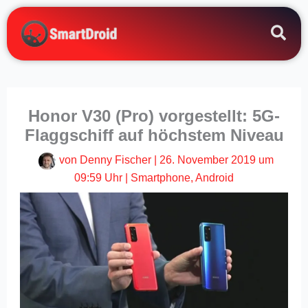
Zum
Inhalt
springen
Honor V30 (Pro) vorgestellt: 5G-
Flaggschiff auf höchstem Niveau
von
Denny Fischer
|
26. November 2019 um
09:59 Uhr
|
Smartphone
,
Android