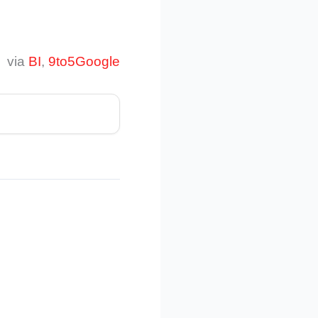
via
BI
,
9to5Google