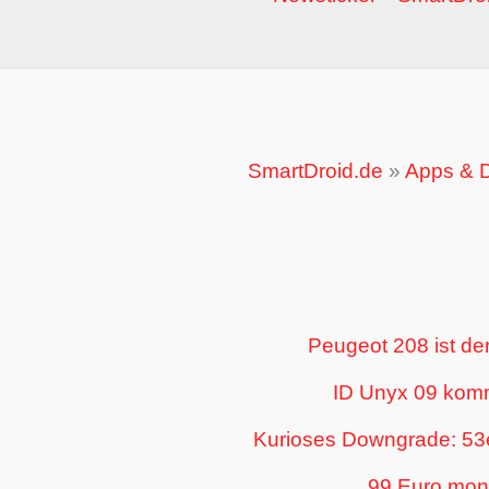
SmartDroid.de
»
Apps & D
Peugeot 208 ist der
ID Unyx 09 kommt
Kurioses Downgrade: 53e
99 Euro mona