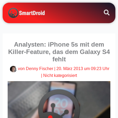
Zum
Inhalt
springen
Analysten: iPhone 5s mit dem
Killer-Feature, das dem Galaxy S4
fehlt
von
Denny Fischer
|
20. März 2013 um 09:23 Uhr
|
Nicht kategorisiert