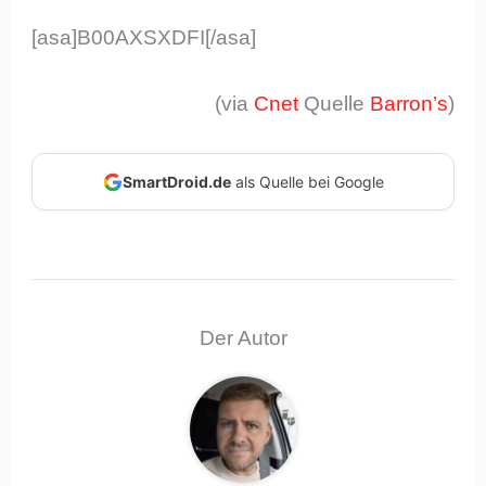
[asa]B00AXSXDFI[/asa]
(via
Cnet
Quelle
Barron’s
)
SmartDroid.de
als Quelle bei Google
Der Autor