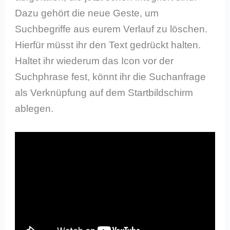
Dazu gehört die neue Geste, um
Suchbegriffe aus eurem Verlauf zu löschen.
Hierfür müsst ihr den Text gedrückt halten.
Haltet ihr wiederum das Icon vor der
Suchphrase fest, könnt ihr die Suchanfrage
als Verknüpfung auf dem Startbildschirm
ablegen.