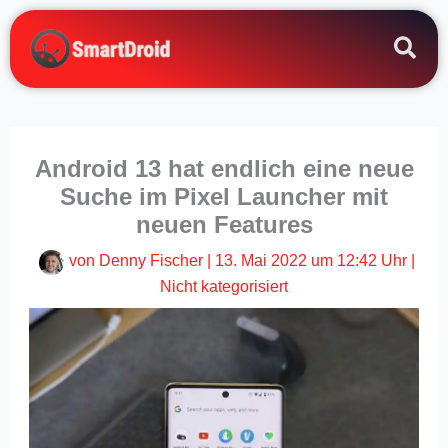
Zum
Inhalt
springen
Android 13 hat endlich eine neue
Suche im Pixel Launcher mit
neuen Features
von
Denny Fischer
|
13. Mai 2022 um 12:42 Uhr
|
Nicht kategorisiert