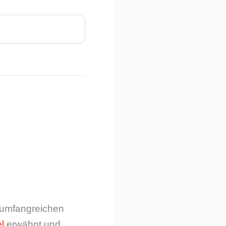
m umfangreichen
l
erwähnt und