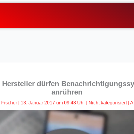
 Hersteller dürfen Benachrichtigungss
anrühren
 Fischer
|
13. Januar 2017 um 09:48 Uhr
|
Nicht kategorisiert
|
A