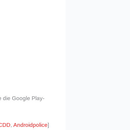
 die Google Play-
CDD
,
Androidpolice
]