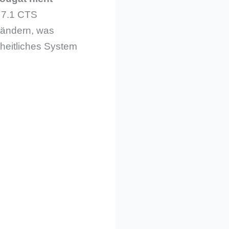
d 7.1 CTS
rändern, was
nheitliches System