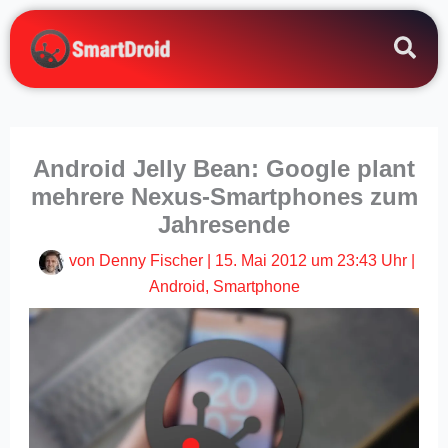
Zum
Inhalt
springen
Android Jelly Bean: Google plant
mehrere Nexus-Smartphones zum
Jahresende
von
Denny Fischer
|
15. Mai 2012 um 23:43 Uhr
|
Android
,
Smartphone