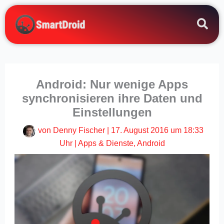
Zum
Inhalt
springen
Android: Nur wenige Apps
synchronisieren ihre Daten und
Einstellungen
von
Denny Fischer
|
17. August 2016 um 18:33
Uhr
|
Apps & Dienste
,
Android