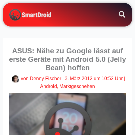
Zum
Inhalt
springen
ASUS: Nähe zu Google lässt auf
erste Geräte mit Android 5.0 (Jelly
Bean) hoffen
von
Denny Fischer
|
3. März 2012 um 10:52 Uhr
|
Android
,
Marktgeschehen