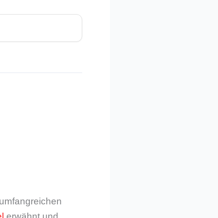
m umfangreichen
l
erwähnt und