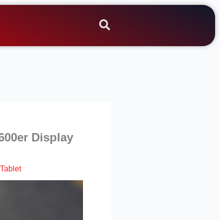
600er Display
Tablet