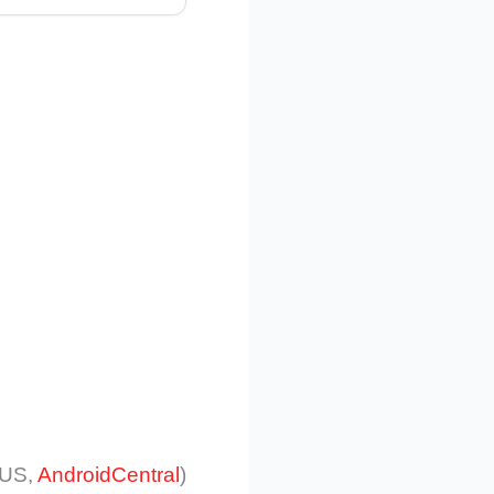
SUS,
AndroidCentral
)