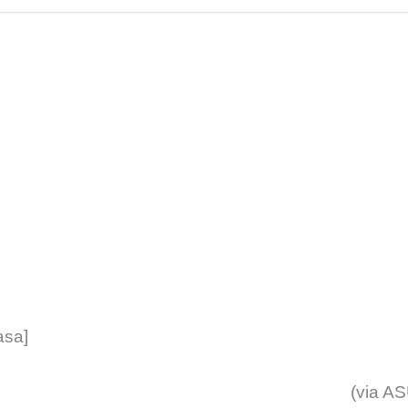
asa]
(via A