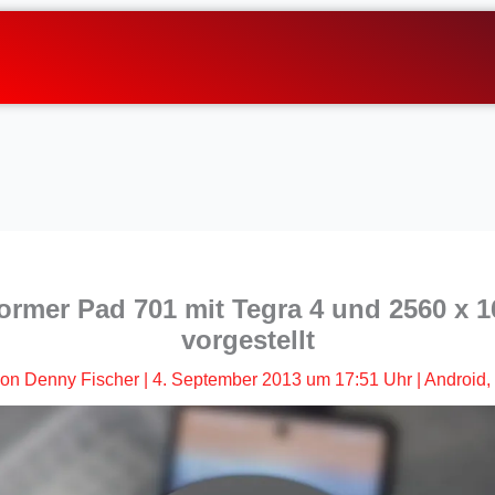
rmer Pad 701 mit Tegra 4 und 2560 x 1
vorgestellt
von
Denny Fischer
|
4. September 2013 um 17:51 Uhr
|
Android
,