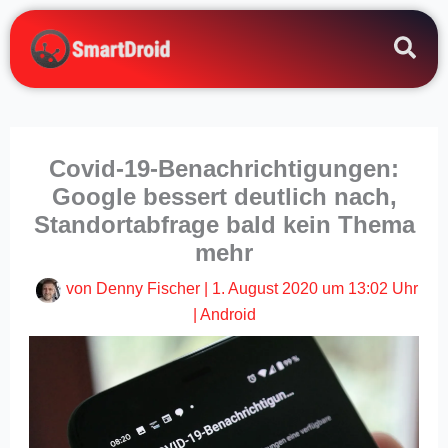
Zum
Inhalt
springen
Covid-19-Benachrichtigungen:
Google bessert deutlich nach,
Standortabfrage bald kein Thema
mehr
von
Denny Fischer
|
1. August 2020 um 13:02 Uhr
|
Android