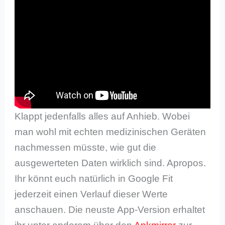
Klappt jedenfalls alles auf Anhieb. Wobei
man wohl mit echten medizinischen Geräten
nachmessen müsste, wie gut die
ausgewerteten Daten wirklich sind. Apropos.
Ihr könnt euch natürlich in Google Fit
jederzeit einen Verlauf dieser Werte
anschauen. Die neuste App-Version erhaltet