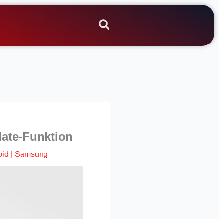
date-Funktion
oid
|
Samsung