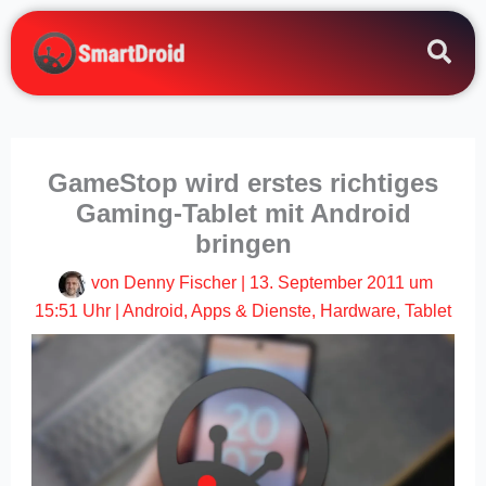
Zum
Inhalt
springen
GameStop wird erstes richtiges
Gaming-Tablet mit Android
bringen
von
Denny Fischer
|
13. September 2011 um
15:51 Uhr
|
Android
,
Apps & Dienste
,
Hardware
,
Tablet