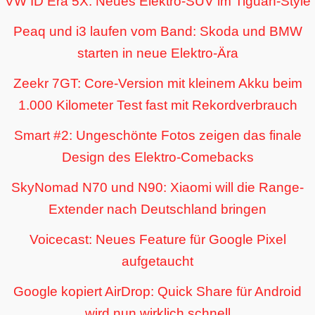
VW ID Era 5X: Neues Elektro-SUV im Tiguan-Style
Peaq und i3 laufen vom Band: Skoda und BMW
starten in neue Elektro-Ära
Zeekr 7GT: Core-Version mit kleinem Akku beim
1.000 Kilometer Test fast mit Rekordverbrauch
Smart #2: Ungeschönte Fotos zeigen das finale
Design des Elektro-Comebacks
SkyNomad N70 und N90: Xiaomi will die Range-
Extender nach Deutschland bringen
Voicecast: Neues Feature für Google Pixel
aufgetaucht
Google kopiert AirDrop: Quick Share für Android
wird nun wirklich schnell