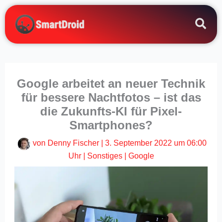
Zum
Inhalt
springen
Google arbeitet an neuer Technik
für bessere Nachtfotos – ist das
die Zukunfts-KI für Pixel-
Smartphones?
von
Denny Fischer
|
3. September 2022 um 06:00
Uhr
|
Sonstiges
|
Google