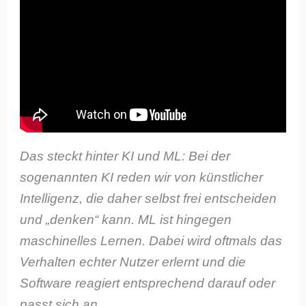
Das steckt hinter KI und ML: Bei der
sogenannten KI reden wir von künstlicher
Intelligenz, die daher selbst frei entscheiden
und „denken“ kann. ML ist hingegen
maschinelles Lernen. Dabei wird oftmals das
Verhalten echter Nutzer erlernt und die
Software reagiert entsprechend darauf oder
passt sich an.