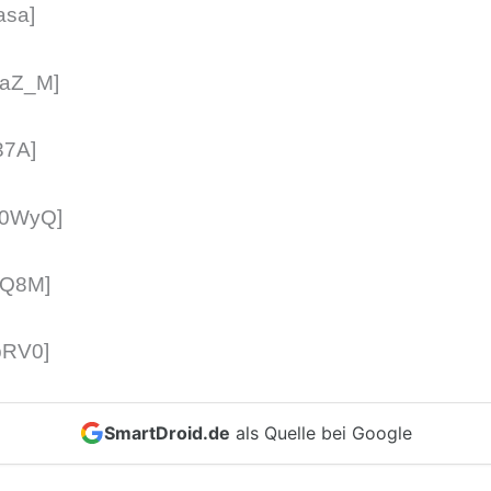
asa]
RaZ_M]
37A]
c0WyQ]
bQ8M]
bRV0]
SmartDroid.de
als Quelle bei Google