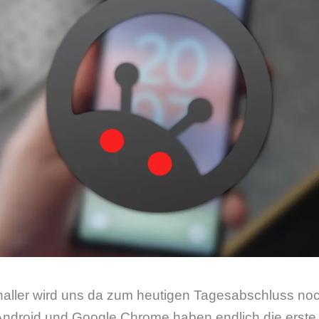
naller wird uns da zum heutigen Tagesabschluss no
droid und Google Chrome haben endlich die erste T