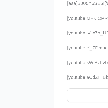
[asa]B005Y5SE6I[/
[youtube MFKIOP
[youtube lVjw7n_U
[youtube Y_ZDmp
[youtube sWIBzhv
[youtube aCdZIHB