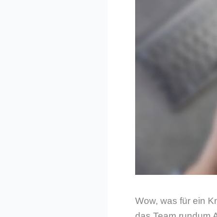
Wow, was für ein K
das Team rundum An