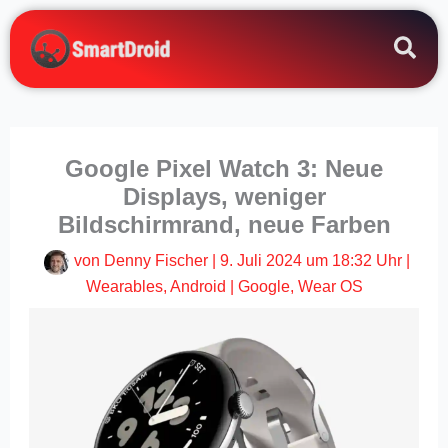
Zum
Inhalt
springen
Google Pixel Watch 3: Neue
Displays, weniger
Bildschirmrand, neue Farben
von
Denny Fischer
|
9. Juli 2024 um 18:32 Uhr
|
Wearables
,
Android
|
Google
,
Wear OS