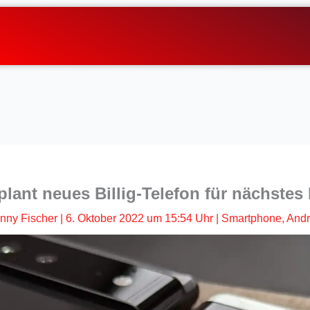
lant neues Billig-Telefon für nächstes
nny Fischer
|
6. Oktober 2022 um 15:54 Uhr
|
Smartphone
,
Andr