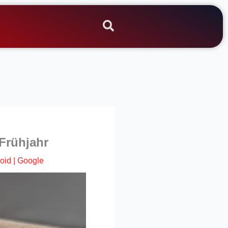
 Frühjahr
oid
|
Google