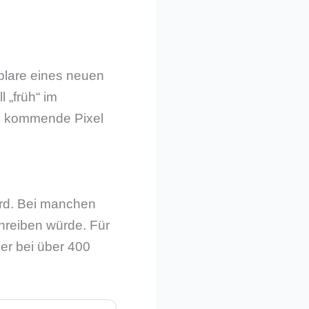
plare eines neuen
 „früh“ im
as kommende Pixel
wird. Bei manchen
chreiben würde. Für
mer bei über 400