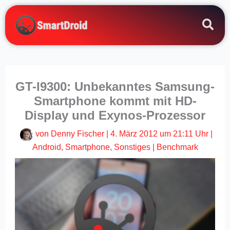
Zum
Inhalt
springen
GT-I9300: Unbekanntes Samsung-
Smartphone kommt mit HD-
Display und Exynos-Prozessor
von
Denny Fischer
|
4. März 2012 um 21:11 Uhr
|
Android
,
Smartphone
,
Sonstiges
|
Benchmark