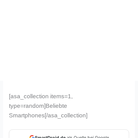
[asa_collection items=1,
type=random]Beliebte
Smartphones[/asa_collection]
SmartDroid.de
als Quelle bei Google