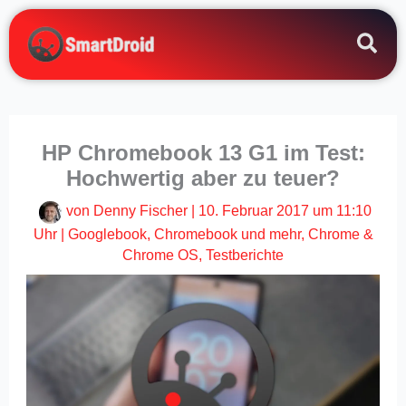
Zum
Inhalt
springen
HP Chromebook 13 G1 im Test:
Hochwertig aber zu teuer?
von
Denny Fischer
|
10. Februar 2017 um 11:10
Uhr
|
Googlebook, Chromebook und mehr
,
Chrome &
Chrome OS
,
Testberichte