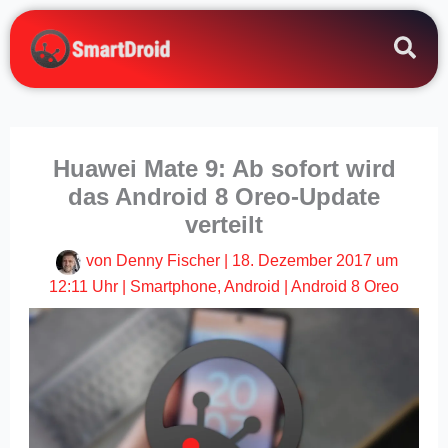
Zum
Inhalt
springen
Huawei Mate 9: Ab sofort wird
das Android 8 Oreo-Update
verteilt
von
Denny Fischer
|
18. Dezember 2017 um
12:11 Uhr
|
Smartphone
,
Android
|
Android 8 Oreo