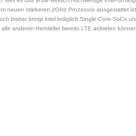
f, weil es das erste wirklich hochwertige Intel-Smart
m neuen stärkeren 2GHz Prozessor ausgestattet ist, 
och bisher bringt Intel lediglich Single-Core-SoCs 
alle anderen Hersteller bereits LTE anbieten könne