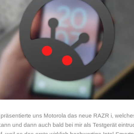
räsentierte uns Motorola das neue RAZR i, welches 
kann und dann auch bald bei mir als Testgerät eintrud