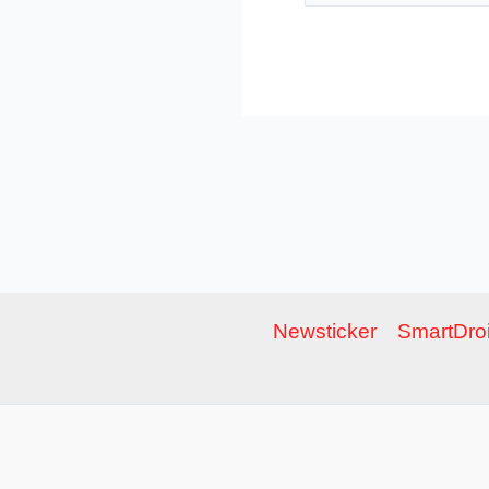
Newsticker
SmartDroi