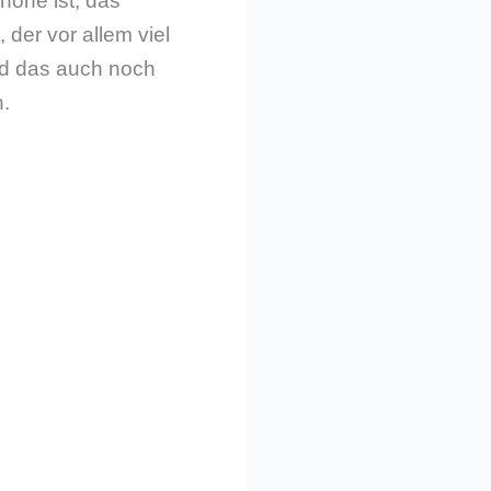
phone ist, das
der vor allem viel
und das auch noch
n.