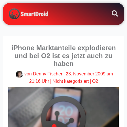
Zum
Inhalt
springen
iPhone Marktanteile explodieren
und bei O2 ist es jetzt auch zu
haben
von
Denny Fischer
|
23. November 2009 um
21:16 Uhr
|
Nicht kategorisiert
|
O2