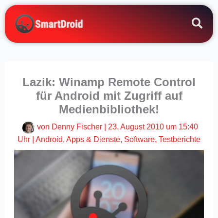
Zum
Inhalt
springen
Lazik: Winamp Remote Control
für Android mit Zugriff auf
Medienbibliothek!
von
Denny Fischer
|
23. August 2010 um 15:40
Uhr
|
Android
,
Apps & Dienste
,
Software
,
Testberichte