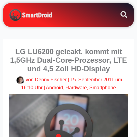
Zum
Inhalt
springen
LG LU6200 geleakt, kommt mit
1,5GHz Dual-Core-Prozessor, LTE
und 4,5 Zoll HD-Display
von
Denny Fischer
|
15. September 2011 um
16:10 Uhr
|
Android
,
Hardware
,
Smartphone