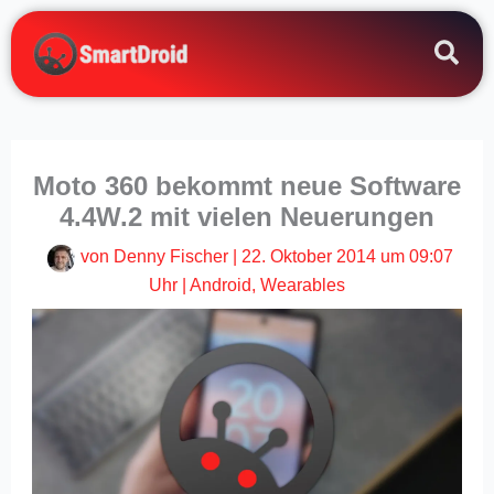
Zum
Inhalt
springen
Moto 360 bekommt neue Software
4.4W.2 mit vielen Neuerungen
von
Denny Fischer
|
22. Oktober 2014 um 09:07
Uhr
|
Android
,
Wearables