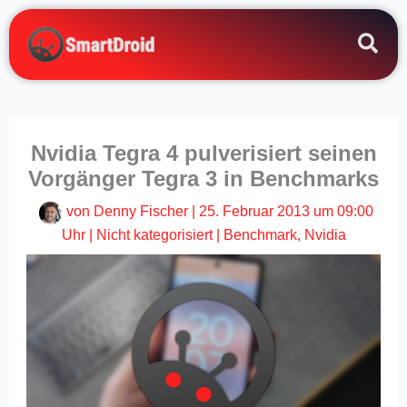
Zum
Inhalt
springen
Nvidia Tegra 4 pulverisiert seinen
Vorgänger Tegra 3 in Benchmarks
von
Denny Fischer
|
25. Februar 2013 um 09:00
Uhr
|
Nicht kategorisiert
|
Benchmark
,
Nvidia