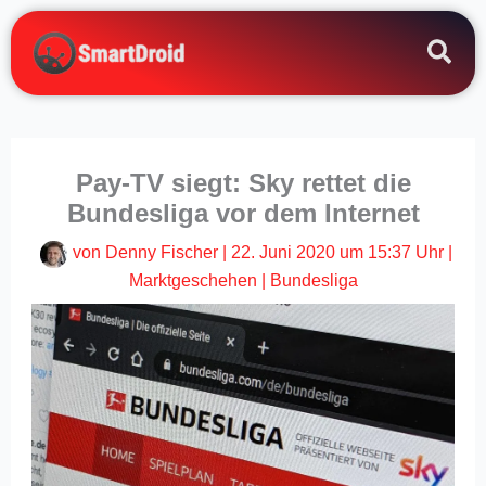
Zum
Inhalt
springen
Pay-TV siegt: Sky rettet die
Bundesliga vor dem Internet
von
Denny Fischer
|
22. Juni 2020 um 15:37 Uhr
|
Marktgeschehen
|
Bundesliga