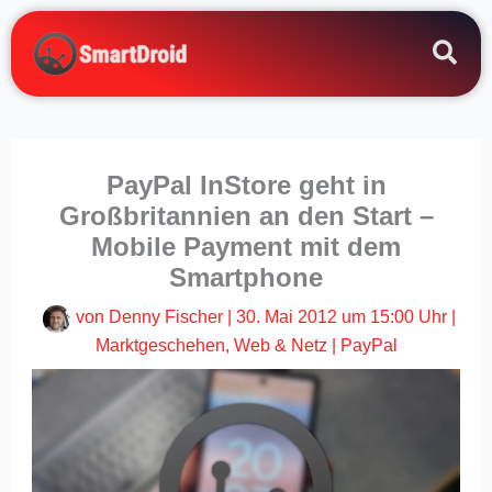
Zum
Inhalt
springen
PayPal InStore geht in
Großbritannien an den Start –
Mobile Payment mit dem
Smartphone
von
Denny Fischer
|
30. Mai 2012 um 15:00 Uhr
|
Marktgeschehen
,
Web & Netz
|
PayPal