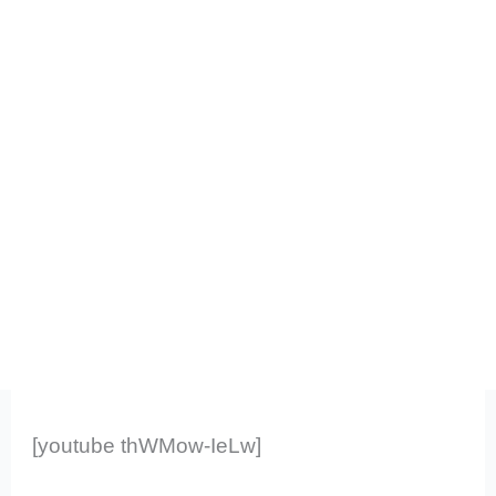
[youtube thWMow-IeLw]