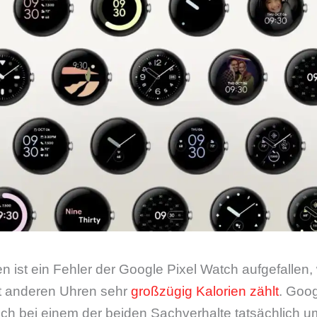
ist ein Fehler der Google Pixel Watch aufgefallen,
it anderen Uhren sehr
großzügig Kalorien zählt
. Goog
sich bei einem der beiden Sachverhalte tatsächlich 