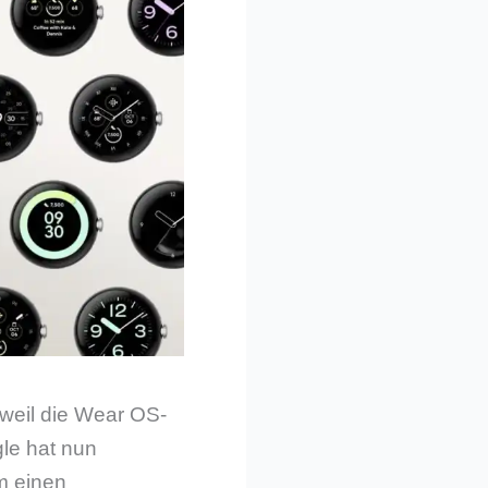
 weil die Wear OS-
le hat nun
um einen