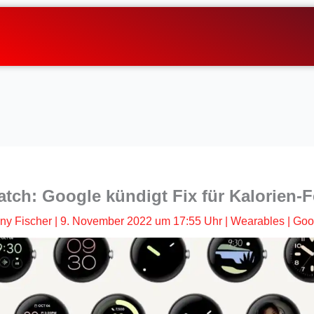
atch: Google kündigt Fix für Kalorien-F
ny Fischer
|
9. November 2022 um 17:55 Uhr
|
Wearables
|
Goo