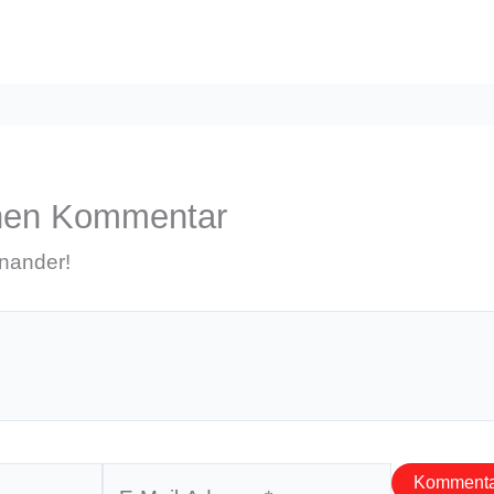
inen Kommentar
inander!
E-