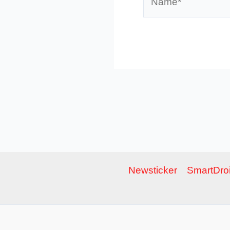
Newsticker
SmartDroi