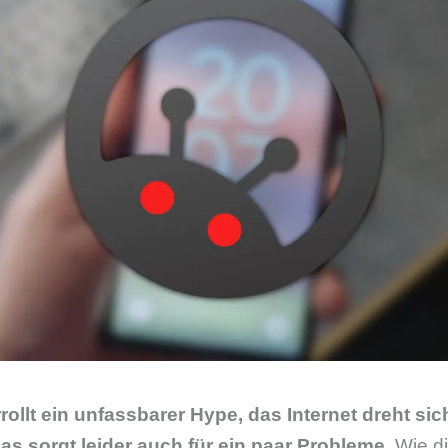
llt ein unfassbarer Hype, das Internet dreht si
as sorgt leider auch für ein paar Probleme.
Wie di