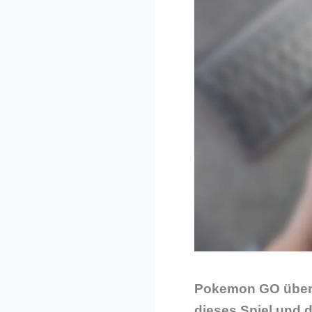
Pokemon GO überro
dieses Spiel und d