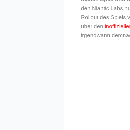
den Niantic Labs n
Rollout des Spiels 
über den
inoffiziel
irgendwann demnäch