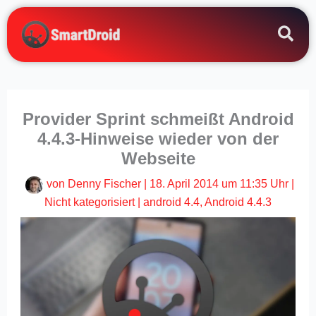
Zum
Inhalt
springen
Provider Sprint schmeißt Android
4.4.3-Hinweise wieder von der
Webseite
von
Denny Fischer
|
18. April 2014 um 11:35 Uhr
|
Nicht kategorisiert
|
android 4.4
,
Android 4.4.3