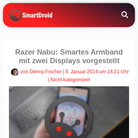
Zum
Inhalt
springen
Razer Nabu: Smartes Armband
mit zwei Displays vorgestellt
von
Denny Fischer
|
8. Januar 2014 um 14:21 Uhr
|
Nicht kategorisiert