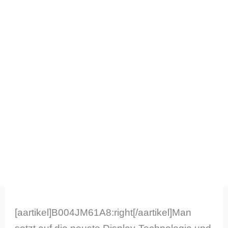
[aartikel]B004JM61A8:right[/aartikel]Man