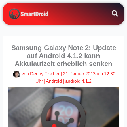
Zum
Inhalt
springen
Samsung Galaxy Note 2: Update
auf Android 4.1.2 kann
Akkulaufzeit erheblich senken
von
Denny Fischer
|
21. Januar 2013 um 12:30
Uhr
|
Android
|
android 4.1.2