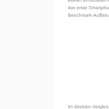
keinen ernsthaften 
das erste Smartpho
Benchmark-Auflistun
Im direkten Verglei