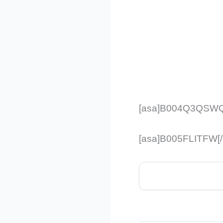
[asa]B004Q3QSWQ
[asa]B005FLITFW[/