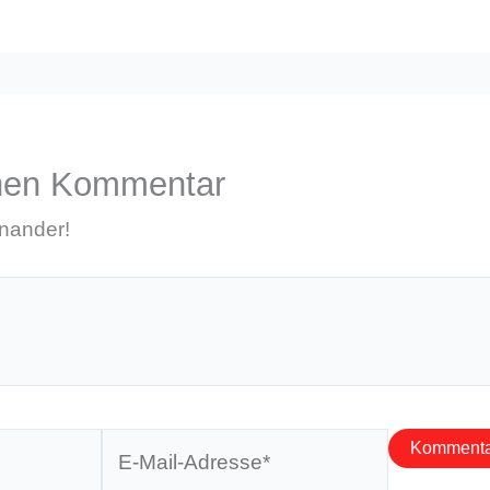
inen Kommentar
inander!
E-
Mail-