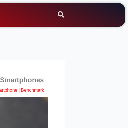
n Smartphones
artphone
|
Benchmark