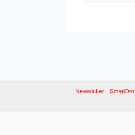
Newsticker
SmartDroi