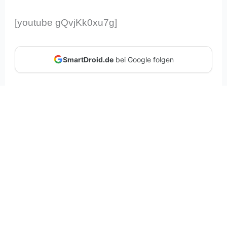
[youtube gQvjKk0xu7g]
SmartDroid.de
bei Google folgen