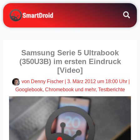
Zum
Inhalt
springen
Samsung Serie 5 Ultrabook
(350U3B) im ersten Eindruck
[Video]
von
Denny Fischer
|
3. März 2012 um 18:00 Uhr
|
Googlebook, Chromebook und mehr
,
Testberichte