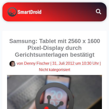
Zum
Inhalt
springen
Samsung: Tablet mit 2560 x 1600
Pixel-Display durch
Gerichtsunterlagen bestätigt
von
Denny Fischer
|
31. Juli 2012 um 10:30 Uhr
|
Nicht kategorisiert