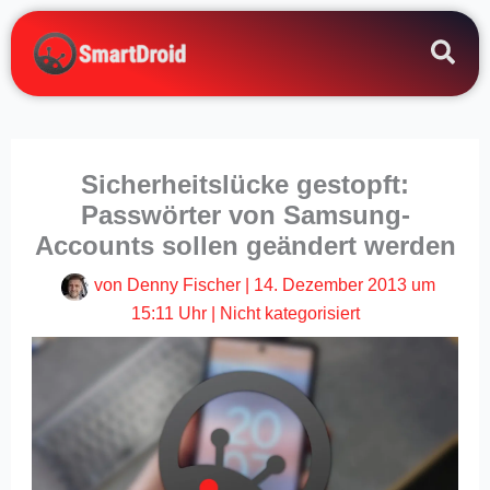
Zum
Inhalt
springen
Sicherheitslücke gestopft:
Passwörter von Samsung-
Accounts sollen geändert werden
von
Denny Fischer
|
14. Dezember 2013 um
15:11 Uhr
|
Nicht kategorisiert