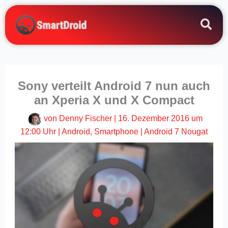
Zum
Inhalt
springen
Sony verteilt Android 7 nun auch
an Xperia X und X Compact
von
Denny Fischer
|
16. Dezember 2016 um
12:00 Uhr
|
Android
,
Smartphone
|
Android 7 Nougat