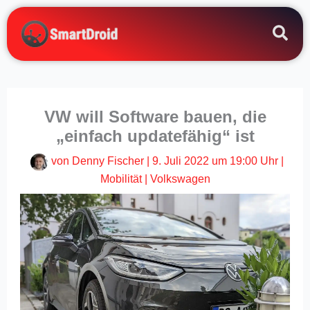
Zum
Inhalt
springen
VW will Software bauen, die
„einfach updatefähig“ ist
von
Denny Fischer
|
9. Juli 2022 um 19:00 Uhr
|
Mobilität
|
Volkswagen