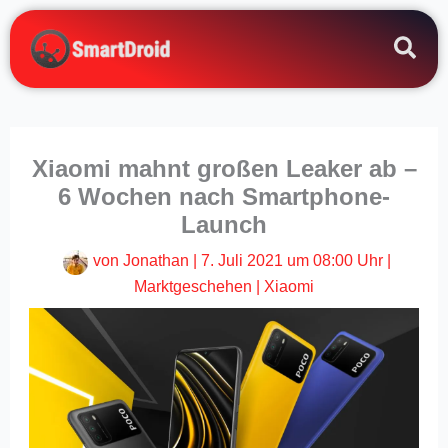
Zum
Inhalt
springen
Xiaomi mahnt großen Leaker ab –
6 Wochen nach Smartphone-
Launch
von
Jonathan
|
7. Juli 2021 um 08:00 Uhr
|
Marktgeschehen
|
Xiaomi