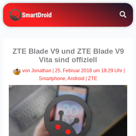
Zum
Inhalt
springen
ZTE Blade V9 und ZTE Blade V9
Vita sind offiziell
von
Jonathan
|
25. Februar 2018 um 19:29 Uhr
|
Smartphone
,
Android
|
ZTE