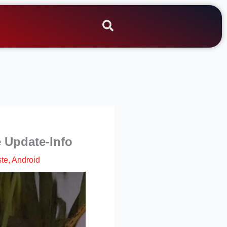
e Update-Info
ste
,
Android