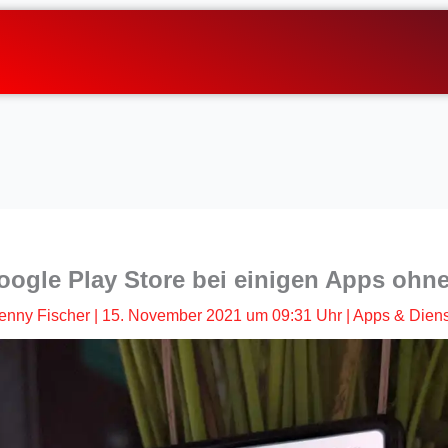
oogle Play Store bei einigen Apps ohn
enny Fischer
|
15. November 2021 um 09:31 Uhr
|
Apps & Dien