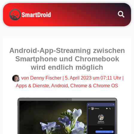
Zum
Inhalt
springen
Android-App-Streaming zwischen
Smartphone und Chromebook
wird endlich möglich
von
Denny Fischer
|
5. April 2023 um 07:11 Uhr
|
Apps & Dienste
,
Android
,
Chrome & Chrome OS