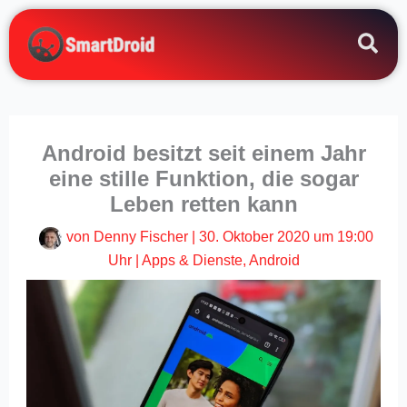
Zum
Inhalt
springen
Android besitzt seit einem Jahr
eine stille Funktion, die sogar
Leben retten kann
von
Denny Fischer
|
30. Oktober 2020 um 19:00
Uhr
|
Apps & Dienste
,
Android