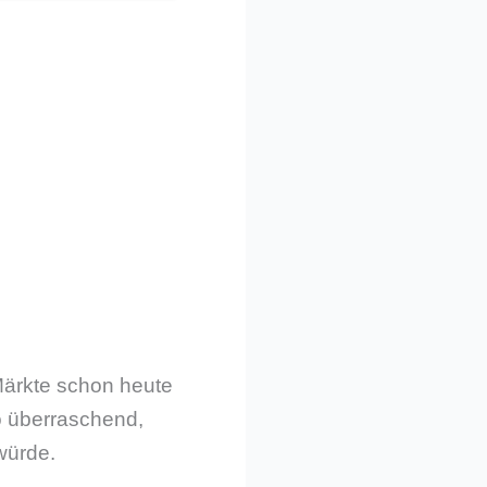
 Märkte schon heute
so überraschend,
würde.