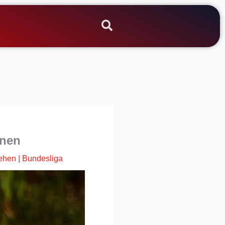
hnen
ehen
|
Bundesliga