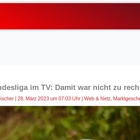
desliga im TV: Damit war nicht zu rec
ischer
|
28. März 2023 um 07:03 Uhr
|
Web & Netz
,
Marktgesch